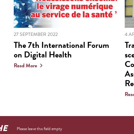
27 SEPTEMBER 2022
4 A
The 7th International Forum
Tr
on Digital Health
sc
Co
Read More
As
Re
Rea
HE
Please leave this field empty