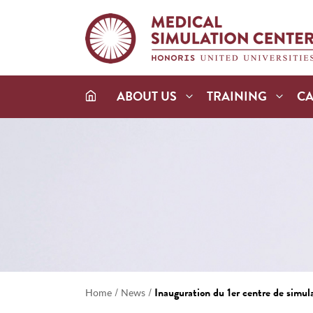
ABOUT US
TRAINING
C
/
/
Inauguration du 1er centre de simu
Home
News