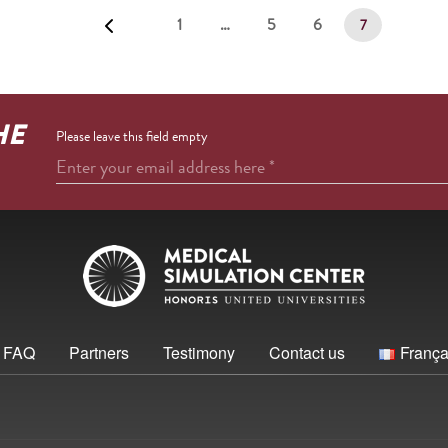
1
…
5
6
7
HE
Please leave this field empty
Enter your email address here
*
FAQ
Partners
Testimony
Contact us
França