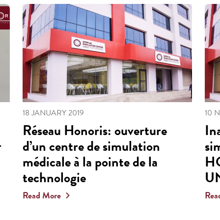
18 JANUARY 2019
10 
Réseau Honoris: ouverture
In
r
d’un centre de simulation
si
médicale à la pointe de la
H
technologie
UN
Read More
Rea