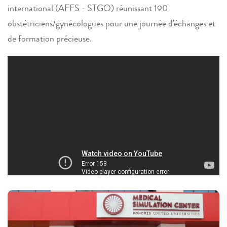
international (AFFS - STGO) réunissant 190
obstétriciens/gynécologues pour une journée d'échanges et
de formation précieuse.