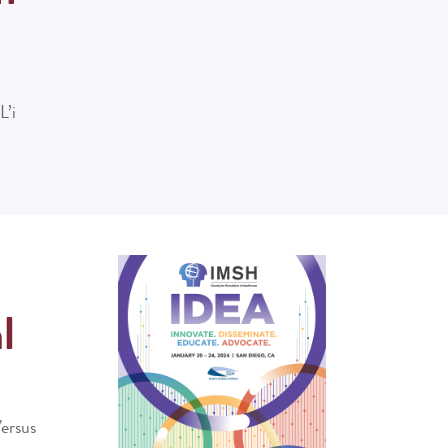
L’i
l
Versus