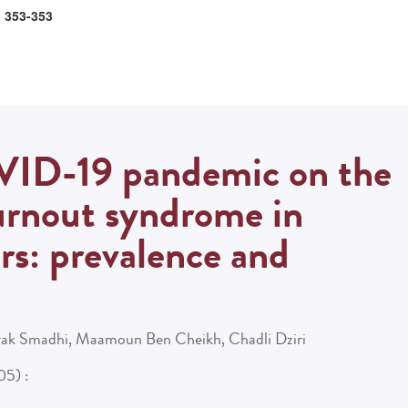
: 353-353
VID-19 pandemic on the
urnout syndrome in
rs: prevalence and
hrak Smadhi, Maamoun Ben Cheikh, Chadli Dziri
05) :