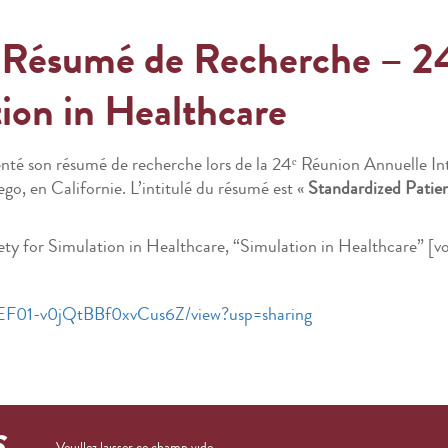
u Résumé de Recherche – 24
ion in Healthcare
té son résumé de recherche lors de la 24ᵉ Réunion Annuelle Inte
go, en Californie. L’intitulé du résumé est «
Standardized Patie
iety for Simulation in Healthcare, “Simulation in Healthcare” [vo
i_PEF01-v0jQtBBf0xvCus6Z/view?usp=sharing
S
Veuillez laisser ce champ vide