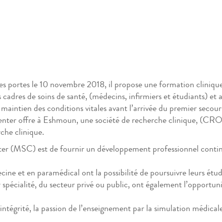
 portes le 10 novembre 2018, il propose une formation clinique m
s cadres de soins de santé, (médecins, infirmiers et étudiants) et
 maintien des conditions vitales avant l’arrivée du premier secour
enter offre à Eshmoun, une société de recherche clinique, (C
che clinique.
r (MSC) est de fournir un développement professionnel continu 
cine et en paramédical ont la possibilité de poursuivre leurs étud
ur spécialité, du secteur privé ou public, ont également l’opport
l’intégrité, la passion de l’enseignement par la simulation médical