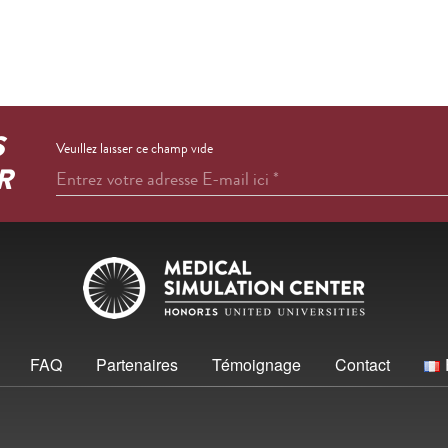
S
Veuillez laisser ce champ vide
R
Entrez votre adresse E-mail ici
*
FAQ
Partenaires
Témoignage
Contact