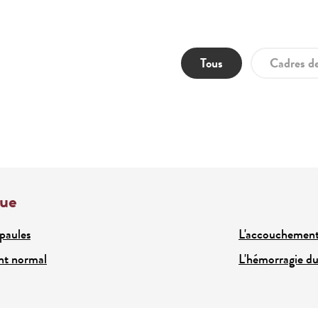
Tous
Cadres de
que
paules
L'accouchement 
nt normal
L'hémorragie d