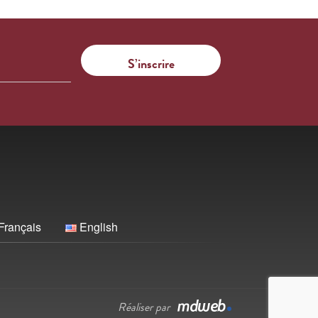
Français
English
Réaliser par