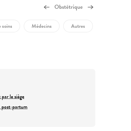
Obstétrique
 soins
Médecins
Autres
par le siège
u post-partum