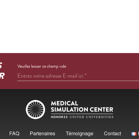
S
Veuillez laisser ce champ vide
R
Entrez votre adresse E-mail ici
*
FAQ
Partenaires
Témoignage
Contact