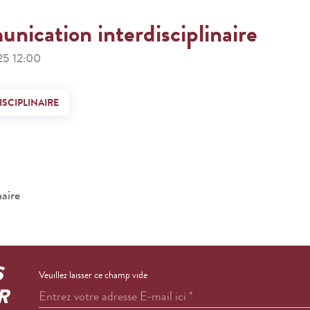
unication interdisciplinaire
5 12:00
SCIPLINAIRE
naire
S
Veuillez laisser ce champ vide
R
Entrez votre adresse E-mail ici
*