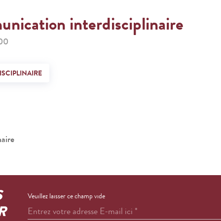
unication interdisciplinaire
00
SCIPLINAIRE
naire
S
Veuillez laisser ce champ vide
R
Entrez votre adresse E-mail ici
*