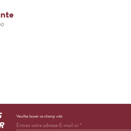
ente
00
S
Veuillez laisser ce champ vide
R
Entrez votre adresse E-mail ici
*