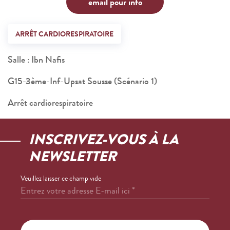
email pour info
ARRÊT CARDIORESPIRATOIRE
Salle : Ibn Nafis
G15-3ème-Inf-Upsat Sousse (Scénario 1)
Arrêt cardiorespiratoire
INSCRIVEZ-VOUS À LA
NEWSLETTER
Veuillez laisser ce champ vide
Entrez votre adresse E-mail ici
*