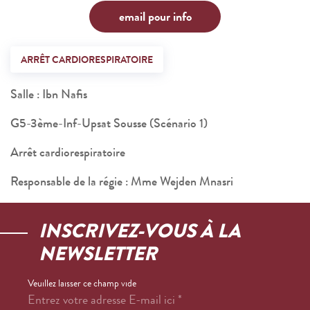
email pour info
ARRÊT CARDIORESPIRATOIRE
Salle : Ibn Nafis
G5-3ème-Inf-Upsat Sousse (Scénario 1)
Arrêt cardiorespiratoire
Responsable de la régie : Mme Wejden Mnasri
INSCRIVEZ-VOUS À LA
NEWSLETTER
Veuillez laisser ce champ vide
Entrez votre adresse E-mail ici
*