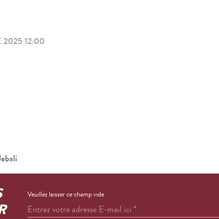
2025 12:00
ebali
S
Veuillez laisser ce champ vide
R
Entrez votre adresse E-mail ici
*