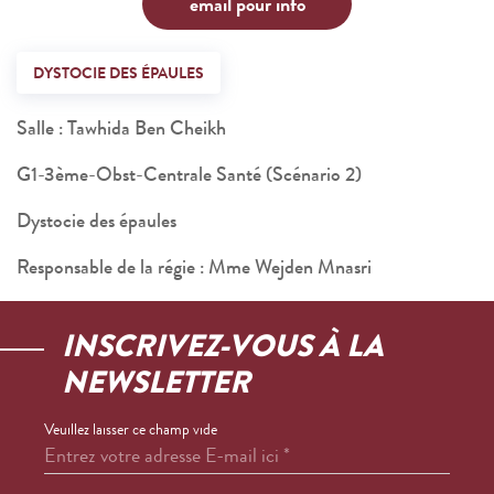
email pour info
DYSTOCIE DES ÉPAULES
Salle : Tawhida Ben Cheikh
G1-3ème-Obst-Centrale Santé (Scénario 2)
Dystocie des épaules
Responsable de la régie : Mme Wejden Mnasri
INSCRIVEZ-VOUS À LA
NEWSLETTER
Veuillez laisser ce champ vide
Entrez votre adresse E-mail ici
*